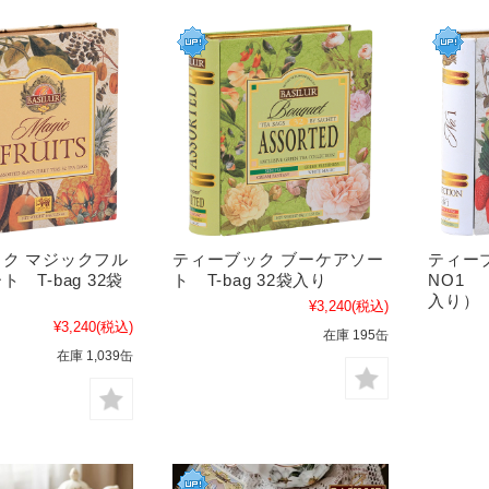
ク マジックフル
ティーブック ブーケアソー
ティー
 T-bag 32袋
ト T-bag 32袋入り
NO1 
入り）
¥3,240
(税込)
¥3,240
(税込)
在庫 195缶
在庫 1,039缶