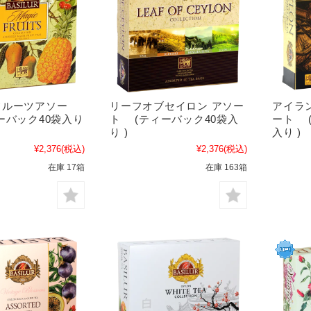
フルーツアソー
リーフオブセイロン アソー
アイラ
ーバック40袋入り
ト (ティーバック40袋入
ート 
り )
入り )
¥2,376
(税込)
¥2,376
(税込)
在庫 17箱
在庫 163箱