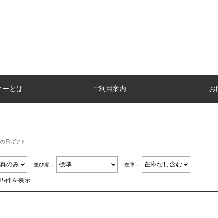
ィーとは
ご利用案内
お
の日ギフト
並び順：
在庫：
15件を表示