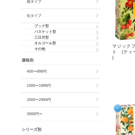
箱タイプ
缶タイプ
ブック型
バスケット型
三日月型
オルゴール型
マジック
その他
ト (ティ
)
価格別
400〜999円
1000〜1999円
2000〜2999円
3000円〜
シリーズ別