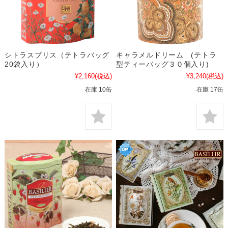
シトラスブリス（テトラバッグ
キャラメルドリーム (テトラ
20袋入り）
型ティーバッグ３０個入り)
¥2,160
(税込)
¥3,240
(税込)
在庫 10缶
在庫 17缶