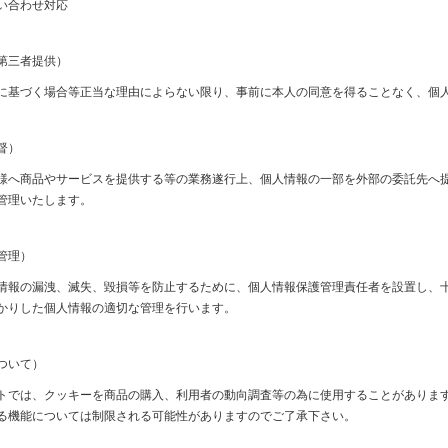
い合わせ対応
第三者提供）
に基づく場合等正当な理由によらない限り、事前に本人の同意を得ることなく、個
督）
様へ商品やサービスを提供する等の業務遂行上、個人情報の一部を外部の委託先へ
管理いたします。
管理）
情報の漏洩、滅失、毀損等を防止するために、個人情報保護管理責任者を設置し、
かりした個人情報の適切な管理を行います。
ついて）
トでは、クッキーを商品の購入、利用者の動向調査等の為に使用することがありま
る機能については制限される可能性がありますのでご了承下さい。