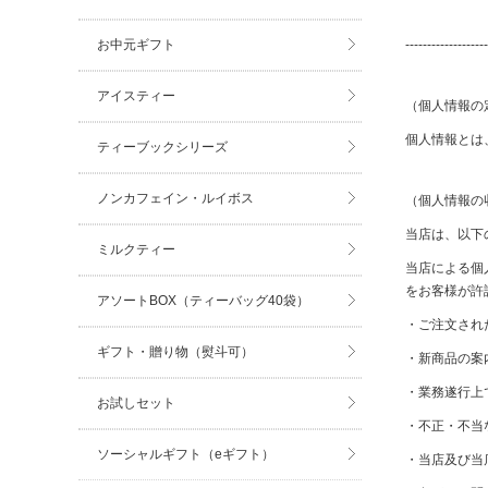
お中元ギフト
-------------------
アイスティー
（個人情報の
個人情報とは
ティーブックシリーズ
ノンカフェイン・ルイボス
（個人情報の
当店は、以下
ミルクティー
当店による個
をお客様が許
アソートBOX（ティーバッグ40袋）
・ご注文され
ギフト・贈り物（熨斗可）
・新商品の案
・業務遂行上
お試しセット
・不正・不当
ソーシャルギフト（eギフト）
・当店及び当