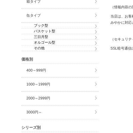
箱タイプ
（情報内容の
缶タイプ
当店は、お客
みやかに対応
ブック型
バスケット型
三日月型
（セキュリテ
オルゴール型
その他
SSL暗号通
価格別
400～999円
1000～1999円
2000～2999円
3000円～
シリーズ別