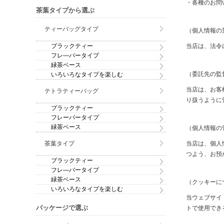
・各種のお問
茶葉タイプから選ぶ
ティーバッグタイプ
（個人情報の
ブラックティー
当店は、法令
フレ―バータイプ
緑茶ベース
（委託先の監
いろいろなタイプを楽しむ
当店は、お客
テトラティーバッグ
り扱うように
ブラックティー
フレーバータイプ
緑茶ベース
（個人情報の
茶葉タイプ
当店は、個人
つよう、お預
ブラックティー
フレ―バータイプ
緑茶ベース
（クッキーに
いろいろなタイプを楽しむ
当ウェブサイ
パッケージで選ぶ
トで使用でき